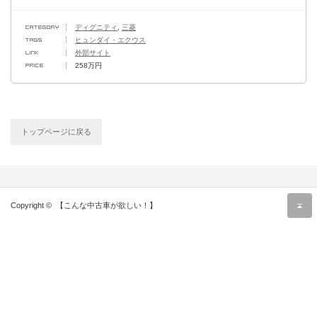
ディグニティ
,
三菱
ヒュンダイ・エクウス
外部サイト
258万円
トップページに戻る
Copyright ©
【こんな中古車が欲しい！】